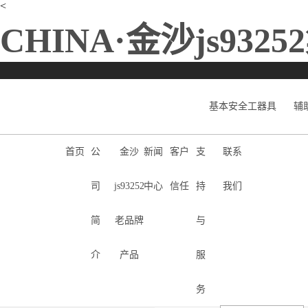
<
CHINA·金沙js9325
基本安全工器具
辅
首页
公
金沙
新闻
客户
支
联系
首页
>
金沙js932
当前位置：
司
js93252
中心
信任
持
我们
简
老品牌
与
介
产品
服
务